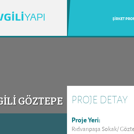
ŞİRKET PROF
İLİ GÖZTEPE
PROJE DETAY
Proje Yeri:
Rıdvanpaşa Sokak/ Gözt