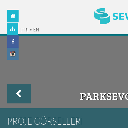
[TR]
•
EN
Geri
PARKSEVG
PROJE GÖRSELLERİ