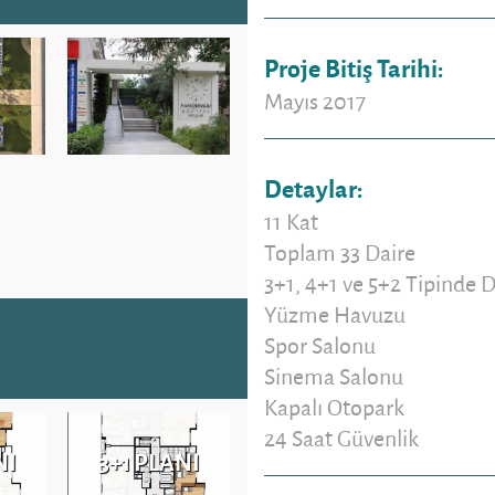
Proje Bitiş Tarihi:
Mayıs 2017
Detaylar:
11 Kat
Toplam 33 Daire
3+1, 4+1 ve 5+2 Tipinde D
Yüzme Havuzu
Spor Salonu
Sinema Salonu
Kapalı Otopark
24 Saat Güvenlik
NI
3+1 PLANI