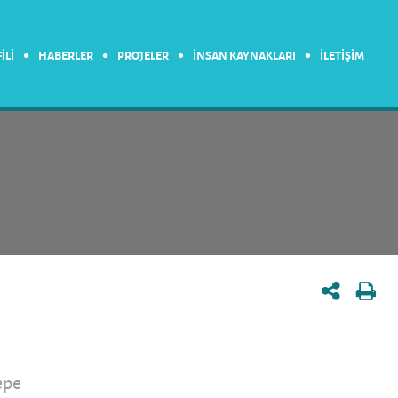
•
•
•
•
İLİ
HABERLER
PROJELER
İNSAN KAYNAKLARI
İLETİŞİM
epe