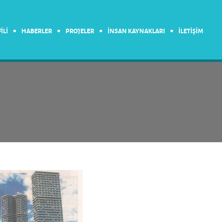
•
•
•
•
İLİ
HABERLER
PROJELER
İNSAN KAYNAKLARI
İLETİŞİM