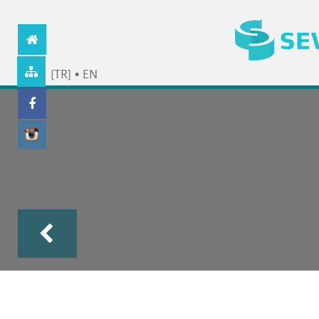
[TR]
•
EN
Geri